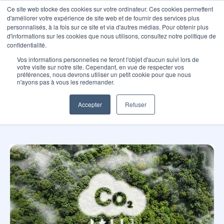
Ce site web stocke des cookies sur votre ordinateur. Ces cookies permettent
d'améliorer votre expérience de site web et de fournir des services plus
personnalisés, à la fois sur ce site et via d'autres médias. Pour obtenir plus
d'informations sur les cookies que nous utilisons, consultez notre politique de
confidentialité.
Bilan carbone
Vos informations personnelles ne feront l'objet d'aucun suivi lors de
votre visite sur notre site. Cependant, en vue de respecter vos
Le bilan carbone permet de mesurer l’empreinte
préférences, nous devrons utiliser un petit cookie pour que nous
n'ayons pas à vous les redemander.
environnementale de votre activité en quantifiant
l’ensemble de vos émissions de gaz à effet de serre,
Accepter
Refuser
directes et indirectes.